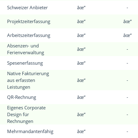
Schweizer Anbieter
âœ“
-
Projektzeiterfassung
âœ“
âœ“
Arbeitszeiterfassung
âœ“
âœ“
Absenzen- und
âœ“
-
Ferienverwaltung
Spesenerfassung
âœ“
-
Native Fakturierung
aus erfassten
âœ“
-
Leistungen
QR-Rechnung
âœ“
-
Eigenes Corporate
Design für
âœ“
-
Rechnungen
Mehrmandantenfähig
âœ“
-