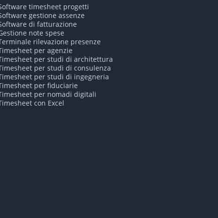
Software timesheet progetti
Software gestione assenze
Software di fatturazione
Gestione note spese
Terminale rilevazione presenze
Timesheet per agenzie
Timesheet per studi di architettura
Timesheet per studi di consulenza
Timesheet per studi di ingegneria
Timesheet per fiduciarie
Timesheet per nomadi digitali
Timesheet con Excel