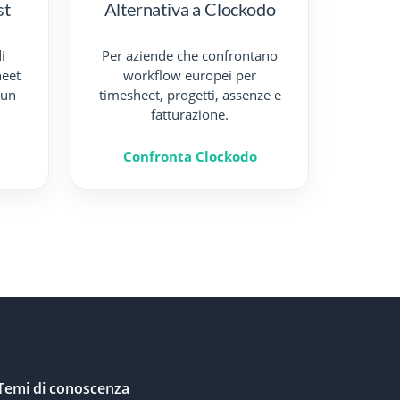
st
Alternativa a Clockodo
i
Per aziende che confrontano
heet
workflow europei per
 un
timesheet, progetti, assenze e
fatturazione.
Confronta Clockodo
Temi di conoscenza