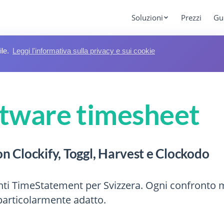
Soluzioni
Prezzi
Gu
ile.
Leggi l'informativa sulla privacy e sui cookie
ftware timesheet
 Clockify, Toggl, Harvest e Clockodo
onti TimeStatement per Svizzera. Ogni confronto m
particolarmente adatto.